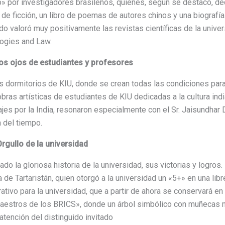
o» por investigadores brasileños, quienes, según se destacó, de
 de ficción, un libro de poemas de autores chinos y una biografía
tado valoró muy positivamente las revistas científicas de la univ
logies and Law.
 los ojos de estudiantes y profesores
dormitorios de KIU, donde se crean todas las condiciones para la
bras artísticas de estudiantes de KIU dedicadas a la cultura indi
ajes por la India, resonaron especialmente con el Sr. Jaisundhar D
a del tiempo.
rgullo de la universidad
ado la gloriosa historia de la universidad, sus victorias y logro
a de Tartaristán, quien otorgó a la universidad un «5+» en una libr
ivo para la universidad, que a partir de ahora se conservará en
aestros de los BRICS», donde un árbol simbólico con muñecas 
tención del distinguido invitado