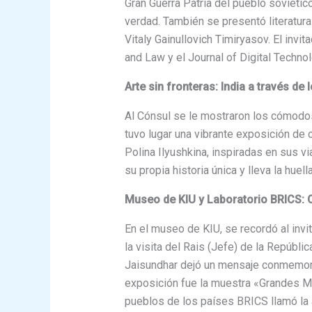
Gran Guerra Patria del pueblo soviétic
verdad. También se presentó literatura
Vitaly Gainullovich Timiryasov. El invi
and Law y el Journal of Digital Techno
Arte sin fronteras: India a través de
Al Cónsul se le mostraron los cómodos 
tuvo lugar una vibrante exposición de o
Polina Ilyushkina, inspiradas en sus vi
su propia historia única y lleva la huell
Museo de KIU y Laboratorio BRICS: O
En el museo de KIU, se recordó al invit
la visita del Rais (Jefe) de la Repúblic
Jaisundhar dejó un mensaje conmemorat
exposición fue la muestra «Grandes M
pueblos de los países BRICS llamó la a