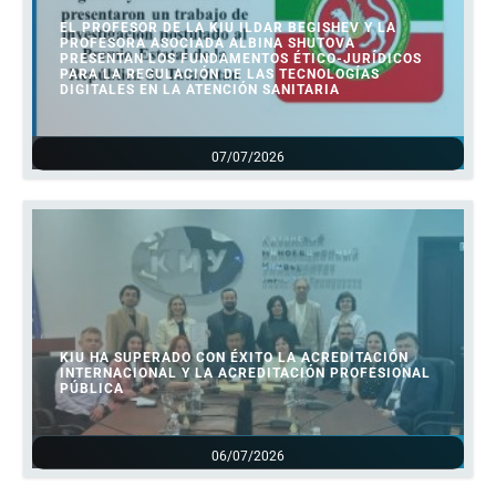
EL PROFESOR DE LA KIU ILDAR BEGISHEV Y LA
PROFESORA ASOCIADA ALBINA SHUTOVA
PRESENTAN LOS FUNDAMENTOS ÉTICO-JURÍDICOS
PARA LA REGULACIÓN DE LAS TECNOLOGÍAS
DIGITALES EN LA ATENCIÓN SANITARIA
07/07/2026
KIU HA SUPERADO CON ÉXITO LA ACREDITACIÓN
INTERNACIONAL Y LA ACREDITACIÓN PROFESIONAL
PÚBLICA
06/07/2026