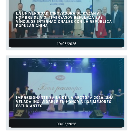
LA UNIVERSIDAD INNOVADORA DE KAZÁN A
NOMBRE DE V.G. TIMIRYASOV REFUERZA SUS
VÍNCULOS INTERNACIONALES CON LA REPÚBLICA
POPULAR CHINA
19/06/2026
IMPRESIONANTE BAILE DE LA RECTORA 2026: UNA
VELADA INOLVIDABLE EN HONOR A LOS MEJORES
ESTUDIANTES
08/06/2026