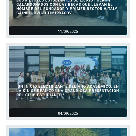
LOS MEJORES ESTUDIANTES DE LA KIU FUERON
GALARDONADOS CON LAS BECAS QUE LLEVAN EL
NOMBRE DEL FUNDADOR Y PRIMER RECTOR VITALY
GAINULLOVICH TIMIRYASOV.
11/09/2025
¡UN INICIO ELECTRIZANTE DEL AÑO ACADÉMICO: EN
LA KIU SE REALIZÓ UNA GRANDIOSA PRESENTACIÓN
DEL CLUB ESTUDIANTIL!
04/09/2025