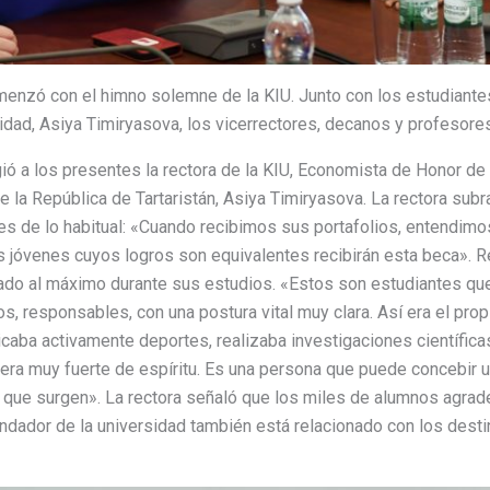
enzó con el himno solemne de la KIU. Junto con los estudiantes
sidad, Asiya Timiryasova, los vicerrectores, decanos y profesores
ió a los presentes la rectora de la KIU, Economista de Honor de l
 la República de Tartaristán, Asiya Timiryasova. La rectora subra
es de lo habitual: «Cuando recibimos sus portafolios, entendi
 jóvenes cuyos logros son equivalentes recibirán esta beca». R
do al máximo durante sus estudios. «Estos son estudiantes que 
, responsables, con una postura vital muy clara. Así era el prop
ticaba activamente deportes, realizaba investigaciones científic
era muy fuerte de espíritu. Es una persona que puede concebir u
es que surgen». La rectora señaló que los miles de alumnos agrade
ndador de la universidad también está relacionado con los desti